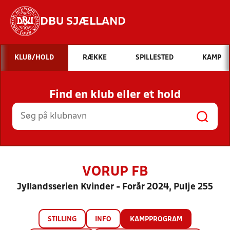
DBU SJÆLLAND
Hvad vil du søge efter?
KLUB/HOLD
RÆKKE
SPILLESTED
KAMP
INDHOLD OG NYHEDER
Find en klub eller et hold
STILLINGER, RESULTATER, KLUBBER OG
HOLD
VORUP FB
Jyllandsserien Kvinder - Forår 2024, Pulje 255
STILLING
INFO
KAMPPROGRAM