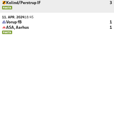
Kolind/Perstrup IF
3
11. APR. 2024
18:45
Vorup fB
1
ASA, Aarhus
1