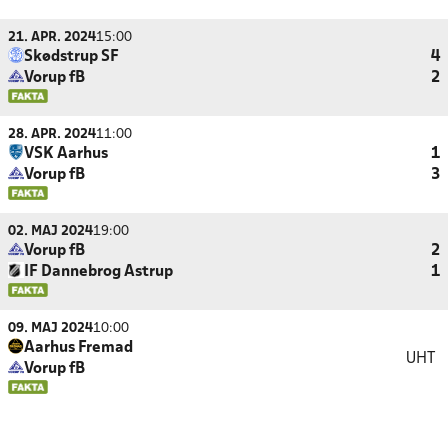
21. APR. 2024
15:00
Skødstrup SF
4
Vorup fB
2
28. APR. 2024
11:00
VSK Aarhus
1
Vorup fB
3
02. MAJ 2024
19:00
Vorup fB
2
IF Dannebrog Astrup
1
09. MAJ 2024
10:00
Aarhus Fremad
UHT
Vorup fB