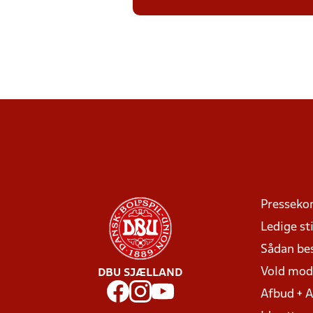
Presseko
Ledige sti
Sådan be
Vold mo
DBU SJÆLLAND
Afbud + 