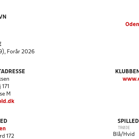
VN
Oden
E
:9), Forår 2026
TADRESSE
KLUBBEN
ksen
www.o
 171
se M
ld.dk
TED
SPILLE
TRØJE
en
Blå/Hvid
rd 172