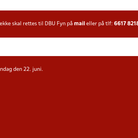
ke skal rettes til DBU Fyn på
mail
eller på tlf:
6617 821
andag den 22. juni.