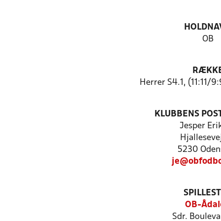
HOLDNA
OB
RÆKK
Herrer S4.1, (11:11/9
KLUBBENS POS
Jesper Eri
Hjallesevej
5230 Oden
je@obfodbo
SPILLES
OB-Ådal
Sdr. Bouleva