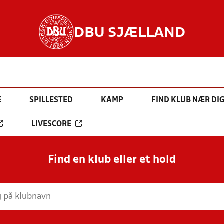
DBU SJÆLLAND
E
SPILLESTED
KAMP
FIND KLUB NÆR DI
LIVESCORE
Find en klub eller et hold