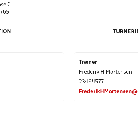
se C
5765
TION
TURNERI
Træner
Frederik H Mortensen
23494577
FrederikHMortensen@