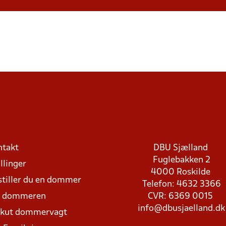
ntakt
DBU Sjælland
Fuglebakken 2
llinger
4000 Roskilde
stiller du en dommer
Telefon: 4632 3366
d dommeren
CVR: 6369 0015
info@dbusjaelland.dk
Akut dommervagt