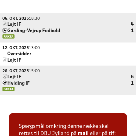
06. OKT. 2025
18:30
Løjt IF
4
Gørding-Vejrup Fodbold
1
12. OKT. 2025
13:00
Oversidder
Løjt IF
26. OKT. 2025
15:00
Løjt IF
6
Hviding IF
1
Spørgsmål omkring denne række skal
rettes til DBU Jylland på
mail
eller på tlf: