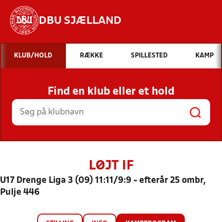
DBU SJÆLLAND
Hvad vil du søge efter?
KLUB/HOLD
RÆKKE
SPILLESTED
KAMP
INDHOLD OG NYHEDER
Find en klub eller et hold
STILLINGER, RESULTATER, KLUBBER OG
HOLD
LØJT IF
U17 Drenge Liga 3 (09) 11:11/9:9 - efterår 25 ombr,
Pulje 446