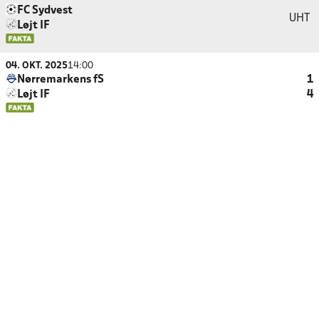
FC Sydvest
UHT
Løjt IF
04. OKT. 2025
14:00
Nørremarkens fS
1
Løjt IF
4