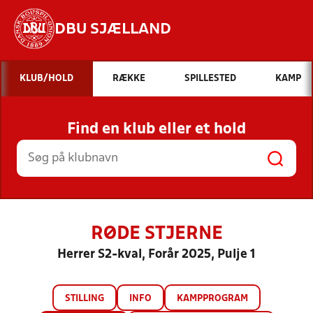
DBU SJÆLLAND
Hvad vil du søge efter?
KLUB/HOLD
RÆKKE
SPILLESTED
KAMP
INDHOLD OG NYHEDER
Find en klub eller et hold
STILLINGER, RESULTATER, KLUBBER OG
HOLD
RØDE STJERNE
Herrer S2-kval, Forår 2025, Pulje 1
STILLING
INFO
KAMPPROGRAM