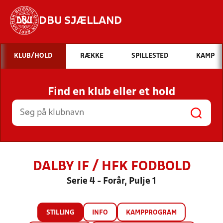
DBU SJÆLLAND
Hvad vil du søge efter?
KLUB/HOLD
RÆKKE
SPILLESTED
KAMP
INDHOLD OG NYHEDER
Find en klub eller et hold
STILLINGER, RESULTATER, KLUBBER OG
HOLD
DALBY IF / HFK FODBOLD
Serie 4 - Forår, Pulje 1
STILLING
INFO
KAMPPROGRAM