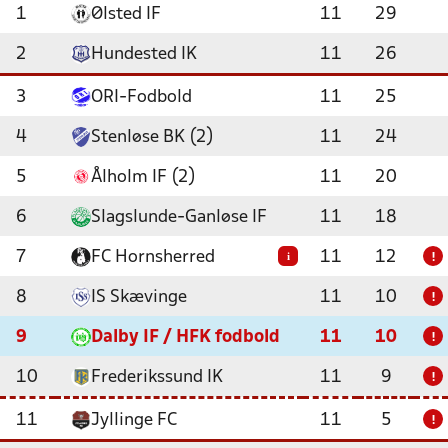
1
Ølsted IF
11
29
2
Hundested IK
11
26
3
ORI-Fodbold
11
25
4
Stenløse BK (2)
11
24
5
Ålholm IF (2)
11
20
6
Slagslunde-Ganløse IF
11
18
7
FC Hornsherred
11
12
i
!
8
IS Skævinge
11
10
!
9
Dalby IF / HFK fodbold
11
10
!
10
Frederikssund IK
11
9
!
11
Jyllinge FC
11
5
!