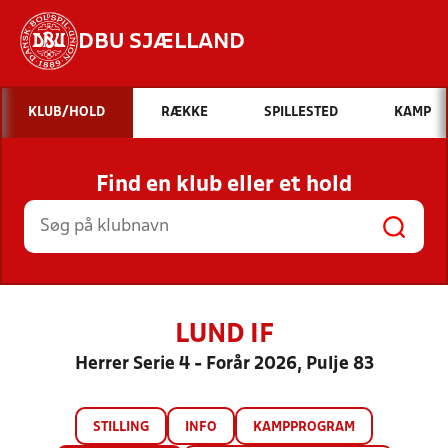
DBU SJÆLLAND
Hvad vil du søge efter?
KLUB/HOLD
RÆKKE
SPILLESTED
KAMP
INDHOLD OG NYHEDER
Find en klub eller et hold
STILLINGER, RESULTATER, KLUBBER OG
HOLD
LUND IF
Herrer Serie 4 - Forår 2026, Pulje 83
STILLING
INFO
KAMPPROGRAM