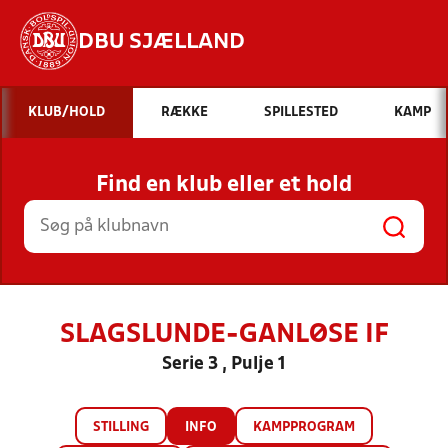
DBU SJÆLLAND
Hvad vil du søge efter?
KLUB/HOLD
RÆKKE
SPILLESTED
KAMP
INDHOLD OG NYHEDER
Find en klub eller et hold
STILLINGER, RESULTATER, KLUBBER OG
HOLD
SLAGSLUNDE-GANLØSE IF
Serie 3 , Pulje 1
STILLING
INFO
KAMPPROGRAM