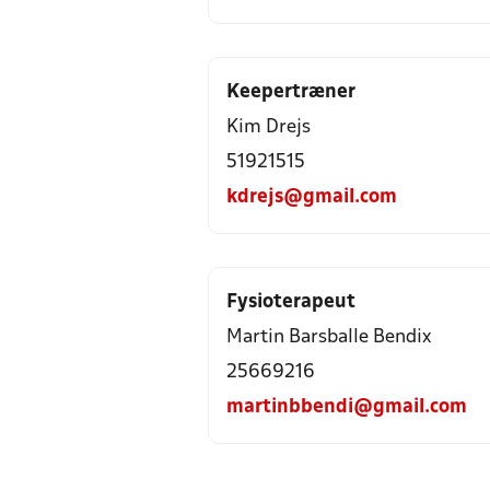
Keepertræner
Kim Drejs
51921515
kdrejs@gmail.com
Fysioterapeut
Martin Barsballe Bendix
25669216
martinbbendi@gmail.com