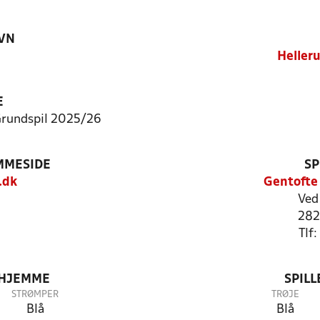
VN
Heller
E
Grundspil 2025/26
MMESIDE
SP
.dk
Gentofte
Ved
282
Tlf
 HJEMME
SPIL
STRØMPER
TRØJE
Blå
Blå