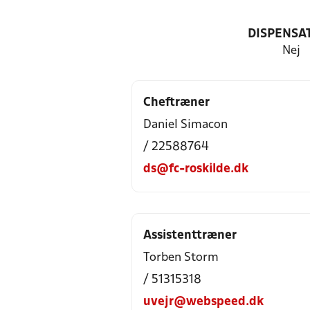
DISPENSA
Nej
Cheftræner
Daniel Simacon
/ 22588764
ds@fc-roskilde.dk
Assistenttræner
Torben Storm
/ 51315318
uvejr@webspeed.dk