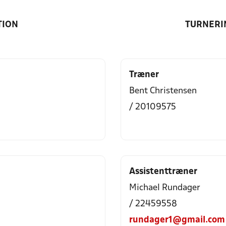
TION
TURNERI
Træner
Bent Christensen
/ 20109575
Assistenttræner
Michael Rundager
/ 22459558
rundager1@gmail.com