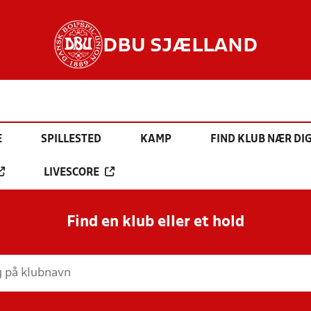
DBU SJÆLLAND
E
SPILLESTED
KAMP
FIND KLUB NÆR DI
LIVESCORE
Find en klub eller et hold