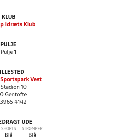
KLUB
up Idræts Klub
PULJE
Pulje 1
ILLESTED
 Sportspark Vest
 Stadion 10
0 Gentofte
: 3965 4142
LEDRAGT UDE
SHORTS
STRØMPER
Blå
Blå