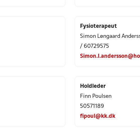
Fysioterapeut
Simon Løngaard Anders
/ 60729575
Simon.l.andersson@ho
Holdleder
Finn Poulsen
50571189
fipoul@kk.dk