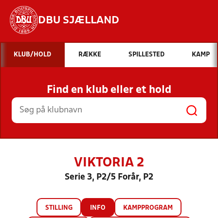
DBU SJÆLLAND
Hvad vil du søge efter?
KLUB/HOLD
RÆKKE
SPILLESTED
KAMP
INDHOLD OG NYHEDER
Find en klub eller et hold
STILLINGER, RESULTATER, KLUBBER OG
HOLD
VIKTORIA 2
Serie 3, P2/5 Forår, P2
STILLING
INFO
KAMPPROGRAM