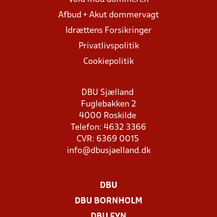
Afbud + Akut dommervagt
Idrættens Forsikringer
Privatlivspolitik
Cookiepolitik
DBU Sjælland
Fuglebakken 2
4000 Roskilde
Telefon: 4632 3366
CVR: 6369 0015
info@dbusjaelland.dk
DBU
DBU BORNHOLM
DBU FYN