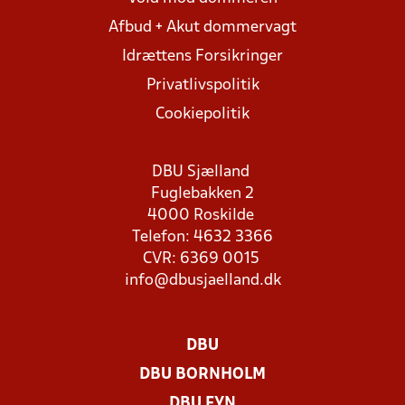
Afbud + Akut dommervagt
Idrættens Forsikringer
Privatlivspolitik
Cookiepolitik
DBU Sjælland
Fuglebakken 2
4000 Roskilde
Telefon: 4632 3366
CVR: 6369 0015
info@dbusjaelland.dk
DBU
DBU BORNHOLM
DBU FYN