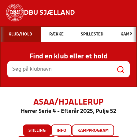
DBU SJÆLLAND
Hvad vil du søge efter?
KLUB/HOLD
RÆKKE
SPILLESTED
KAMP
INDHOLD OG NYHEDER
Find en klub eller et hold
STILLINGER, RESULTATER, KLUBBER OG
HOLD
ASAA/HJALLERUP
Herrer Serie 4 - Efterår 2025, Pulje 52
STILLING
INFO
KAMPPROGRAM