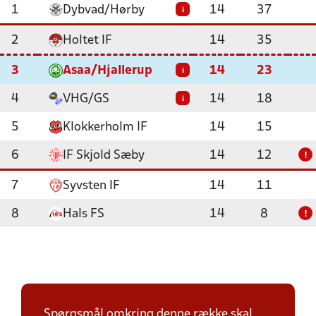
1
Dybvad/Hørby
14
37
i
2
Holtet IF
14
35
3
Asaa/Hjallerup
14
23
i
4
VHG/GS
14
18
i
5
Klokkerholm IF
14
15
6
IF Skjold Sæby
14
12
!
7
Syvsten IF
14
11
8
Hals FS
14
8
!
Spørgsmål omkring denne række skal