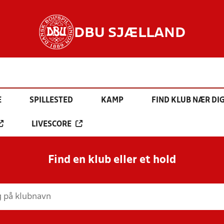
DBU SJÆLLAND
E
SPILLESTED
KAMP
FIND KLUB NÆR DI
LIVESCORE
Find en klub eller et hold