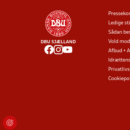
Presseko
Ledige sti
Sådan be
Vold mo
DBU SJÆLLAND
Afbud + 
Idrættens
Privatlivs
Cookiepol