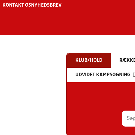
KONTAKT OS
NYHEDSBREV
KLUB/HOLD
RÆKK
UDVIDET KAMPSØGNING