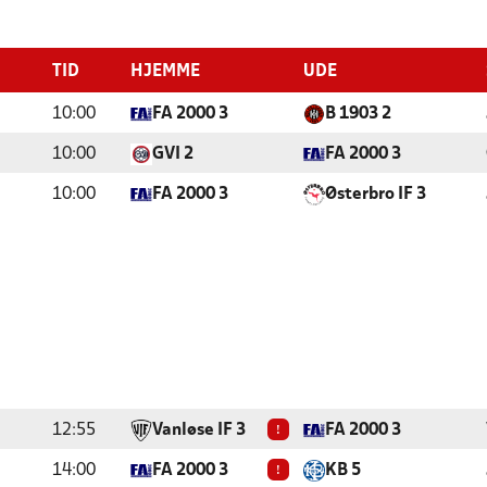
TID
HJEMME
UDE
10:00
FA 2000 3
B 1903 2
10:00
GVI 2
FA 2000 3
10:00
FA 2000 3
Østerbro IF 3
!
12:55
Vanløse IF 3
FA 2000 3
!
14:00
FA 2000 3
KB 5