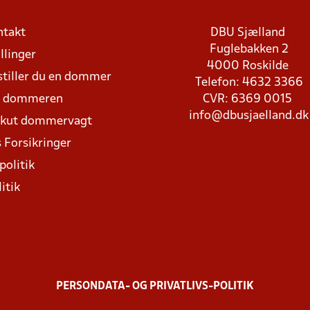
ntakt
DBU Sjælland
Fuglebakken 2
llinger
4000 Roskilde
stiller du en dommer
Telefon: 4632 3366
d dommeren
CVR: 6369 0015
info@dbusjaelland.dk
Akut dommervagt
 Forsikringer
politik
itik
PERSONDATA- OG PRIVATLIVS-POLITIK