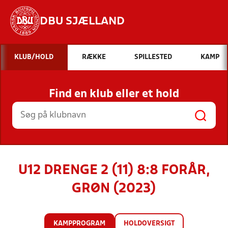
DBU SJÆLLAND
Hvad vil du søge efter?
KLUB/HOLD
RÆKKE
SPILLESTED
KAMP
INDHOLD OG NYHEDER
Find en klub eller et hold
STILLINGER, RESULTATER, KLUBBER OG
HOLD
U12 DRENGE 2 (11) 8:8 FORÅR,
GRØN (2023)
KAMPPROGRAM
HOLDOVERSIGT