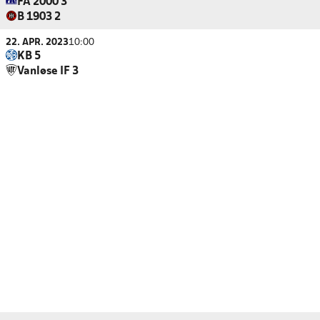
FA 2000 3
B 1903 2
22. APR. 2023
10:00
KB 5
Vanløse IF 3