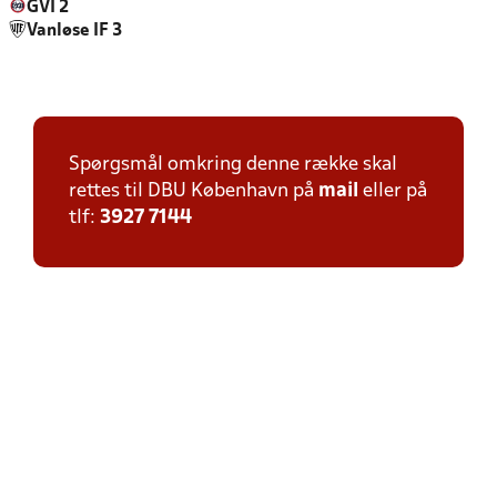
GVI 2
Vanløse IF 3
Spørgsmål omkring denne række skal
rettes til DBU København på
mail
eller på
tlf:
3927 7144