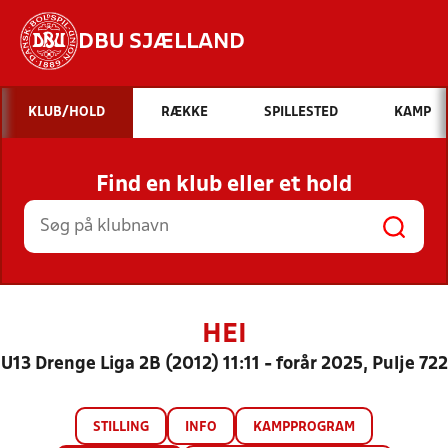
DBU SJÆLLAND
Hvad vil du søge efter?
KLUB/HOLD
RÆKKE
SPILLESTED
KAMP
INDHOLD OG NYHEDER
Find en klub eller et hold
STILLINGER, RESULTATER, KLUBBER OG
HOLD
HEI
U13 Drenge Liga 2B (2012) 11:11 - forår 2025, Pulje 722
STILLING
INFO
KAMPPROGRAM