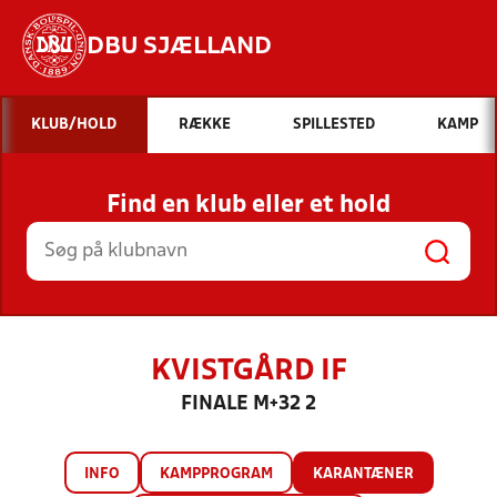
DBU SJÆLLAND
Hvad vil du søge efter?
KLUB/HOLD
RÆKKE
SPILLESTED
KAMP
INDHOLD OG NYHEDER
Find en klub eller et hold
STILLINGER, RESULTATER, KLUBBER OG
HOLD
KVISTGÅRD IF
FINALE M+32 2
INFO
KAMPPROGRAM
KARANTÆNER