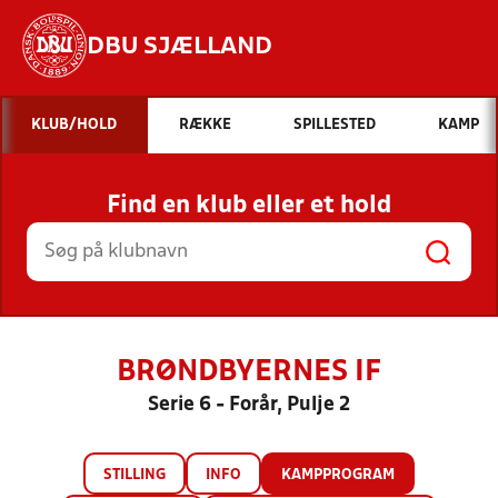
DBU SJÆLLAND
Hvad vil du søge efter?
KLUB/HOLD
RÆKKE
SPILLESTED
KAMP
INDHOLD OG NYHEDER
Find en klub eller et hold
STILLINGER, RESULTATER, KLUBBER OG
HOLD
BRØNDBYERNES IF
Serie 6 - Forår, Pulje 2
STILLING
INFO
KAMPPROGRAM