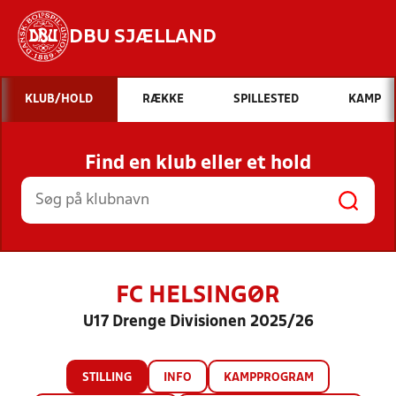
DBU SJÆLLAND
Hvad vil du søge efter?
KLUB/HOLD
RÆKKE
SPILLESTED
KAMP
INDHOLD OG NYHEDER
Find en klub eller et hold
STILLINGER, RESULTATER, KLUBBER OG
HOLD
FC HELSINGØR
U17 Drenge Divisionen 2025/26
STILLING
INFO
KAMPPROGRAM