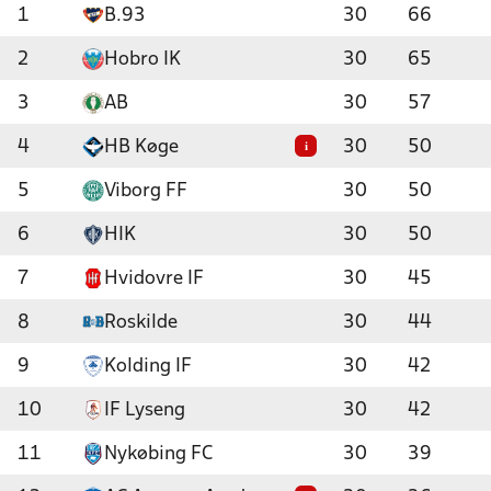
1
B.93
30
66
2
Hobro IK
30
65
3
AB
30
57
4
HB Køge
30
50
i
5
Viborg FF
30
50
6
HIK
30
50
7
Hvidovre IF
30
45
8
Roskilde
30
44
9
Kolding IF
30
42
10
IF Lyseng
30
42
11
Nykøbing FC
30
39