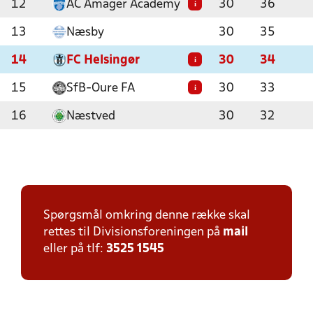
12
AC Amager Academy
30
36
i
13
Næsby
30
35
14
FC Helsingør
30
34
i
15
SfB-Oure FA
30
33
i
16
Næstved
30
32
Spørgsmål omkring denne række skal
rettes til Divisionsforeningen på
mail
eller på tlf:
3525 1545