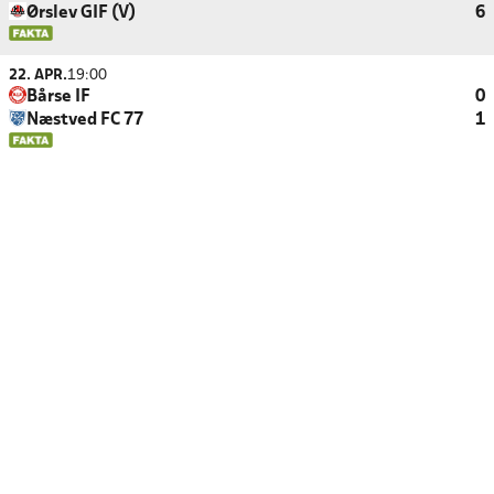
Ørslev GIF (V)
6
22. APR.
19:00
Bårse IF
0
Næstved FC 77
1