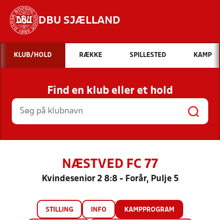
DBU SJÆLLAND
Hvad vil du søge efter?
KLUB/HOLD
RÆKKE
SPILLESTED
KAMP
INDHOLD OG NYHEDER
Find en klub eller et hold
STILLINGER, RESULTATER, KLUBBER OG
HOLD
NÆSTVED FC 77
Kvindesenior 2 8:8 - Forår, Pulje 5
STILLING
INFO
KAMPPROGRAM