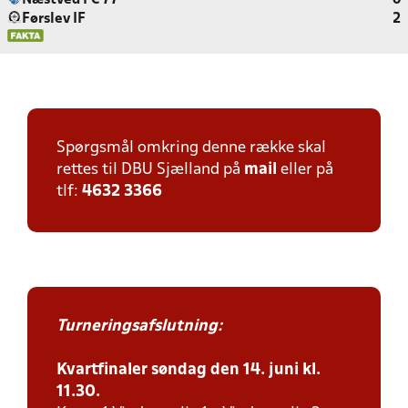
Næstved FC 77
0
Førslev IF
2
Spørgsmål omkring denne række skal
rettes til DBU Sjælland på
mail
eller på
tlf:
4632 3366
Turneringsafslutning:
Kvartfinaler søndag den 14. juni kl.
11.30.