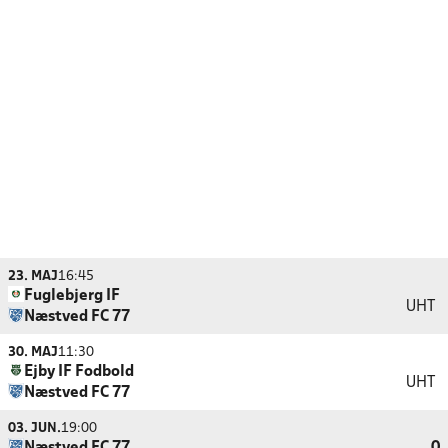
23. MAJ
16:45
Fuglebjerg IF
UHT
Næstved FC 77
30. MAJ
11:30
Ejby IF Fodbold
UHT
Næstved FC 77
03. JUN.
19:00