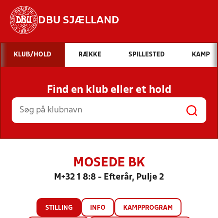
DBU SJÆLLAND
Hvad vil du søge efter?
KLUB/HOLD
RÆKKE
SPILLESTED
KAMP
INDHOLD OG NYHEDER
Find en klub eller et hold
STILLINGER, RESULTATER, KLUBBER OG
HOLD
MOSEDE BK
M+32 1 8:8 - Efterår, Pulje 2
STILLING
INFO
KAMPPROGRAM