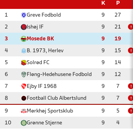
K
P
1
Greve Fodbold
9
27
2
Ishøj IF
9
21
!
3
Mosede BK
9
19
4
B. 1973, Herlev
9
15
!
5
Solrød FC
9
14
6
Fløng-Hedehusene Fodbold
9
12
7
Ejby IF 1968
9
7
!
8
Football Club Albertslund
9
7
!
9
Mørkhøj Sportsklub
9
5
!
10
Grønne Stjerne
9
4