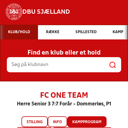
DBU SJÆLLAND
Hvad vil du søge efter?
KLUB/HOLD
RÆKKE
SPILLESTED
KAMP
INDHOLD OG NYHEDER
Find en klub eller et hold
STILLINGER, RESULTATER, KLUBBER OG
HOLD
FC ONE TEAM
Herre Senior 3 7:7 Forår - Dommerløs, P1
STILLING
INFO
KAMPPROGRAM