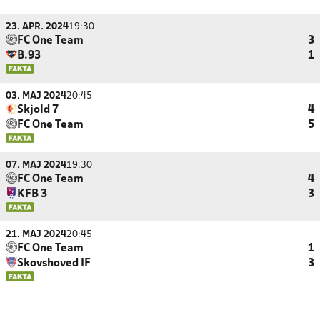
23. APR. 2024
19:30
FC One Team
3
B.93
1
03. MAJ 2024
20:45
Skjold 7
4
FC One Team
5
07. MAJ 2024
19:30
FC One Team
4
KFB 3
3
21. MAJ 2024
20:45
FC One Team
1
Skovshoved IF
3