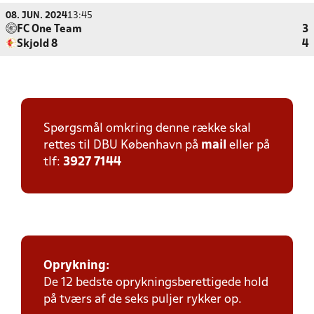
08. JUN. 2024
13:45
FC One Team
3
Skjold 8
4
Spørgsmål omkring denne række skal
rettes til DBU København på
mail
eller på
tlf:
3927 7144
Oprykning:
De 12 bedste oprykningsberettigede hold
på tværs af de seks puljer rykker op.