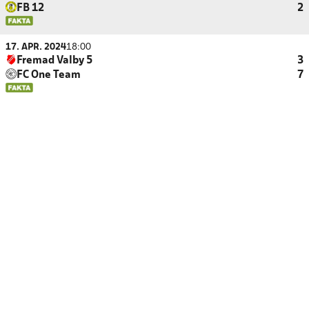
FB 12
2
17. APR. 2024
18:00
Fremad Valby 5
3
FC One Team
7