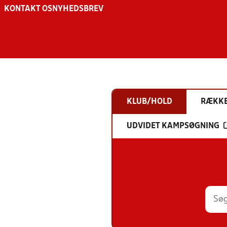
KONTAKT OS
NYHEDSBREV
KLUB/HOLD
RÆKK
UDVIDET KAMPSØGNING