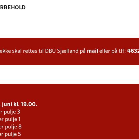
ORBEHOLD
ke skal rettes til DBU Sjælland på
mail
eller på tlf:
463
 juni kl. 19.00.
r pulje 3
r pulje 1
r pulje 8
r pulje 5