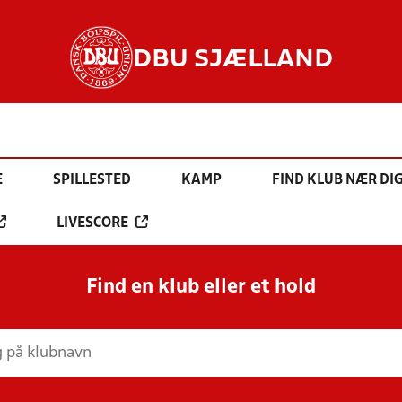
DBU SJÆLLAND
E
SPILLESTED
KAMP
FIND KLUB NÆR DI
LIVESCORE
Find en klub eller et hold