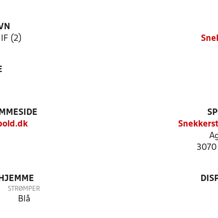
VN
IF (2)
Sne
E
EMMESIDE
SP
bold.dk
Snekkerst
Ag
3070
 HJEMME
DIS
STRØMPER
Blå