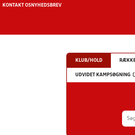
KONTAKT OS
NYHEDSBREV
KLUB/HOLD
RÆKK
UDVIDET KAMPSØGNING