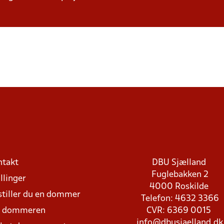
ntakt
DBU Sjælland
Fuglebakken 2
llinger
4000 Roskilde
stiller du en dommer
Telefon: 4632 3366
d dommeren
CVR: 6369 0015
info@dbusjaelland.dk