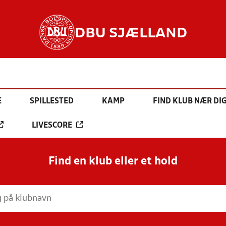
DBU SJÆLLAND
E
SPILLESTED
KAMP
FIND KLUB NÆR DI
LIVESCORE
Find en klub eller et hold