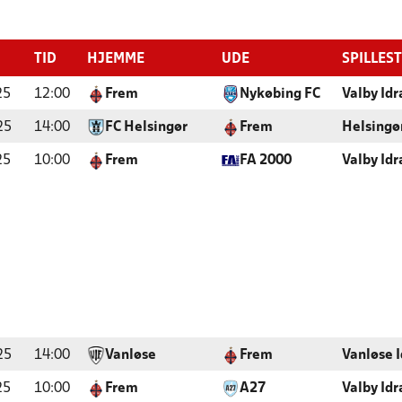
TID
HJEMME
UDE
SPILLES
25
12:00
Frem
Nykøbing FC
Valby Id
25
14:00
FC Helsingør
Frem
Helsingø
25
10:00
Frem
FA 2000
Valby Id
25
14:00
Vanløse
Frem
Vanløse 
25
10:00
Frem
A27
Valby Id