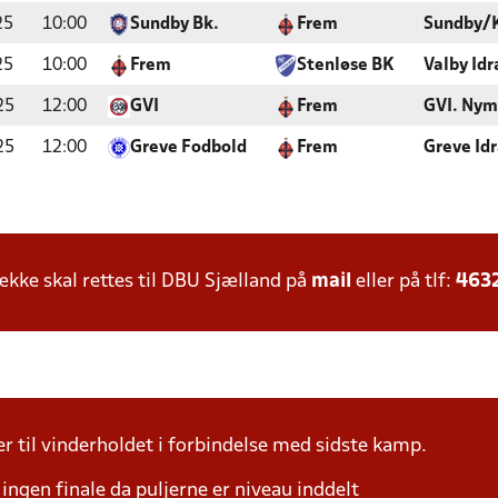
25
10:00
Sundby Bk.
Frem
Sundby/
25
10:00
Frem
Stenløse BK
Valby Id
25
12:00
GVI
Frem
GVI. Ny
25
12:00
Greve Fodbold
Frem
Greve Id
ke skal rettes til DBU Sjælland på
mail
eller på tlf:
463
r til vinderholdet i forbindelse med sidste kamp.
r ingen finale da puljerne er niveau inddelt