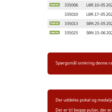
335006
LØR.
10-05 20
335010
LØR.
17-05 20
335013
SØN.
25-05 20
335025
SØN.
15-06 20
Spørgsmål omkring denne ræk
Der uddeles pokal og medalje
Der er til begge puljer, der e