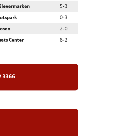
Kløvermarken
5
-
3
rætspark
0
-
3
mosen
2
-
0
ræts Center
8
-
2
2 3366