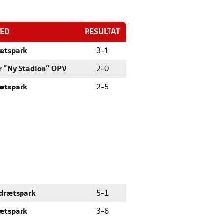
TED
RESULTAT
rætspark
3
-
1
r "Ny Stadion" OPV
2
-
0
rætspark
2
-
5
Idrætspark
5
-
1
rætspark
3
-
6