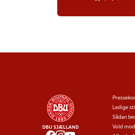
Presseko
Ledige sti
Sådan be
Vold mo
DBU SJÆLLAND