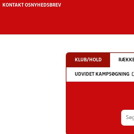
KONTAKT OS
NYHEDSBREV
KLUB/HOLD
RÆKK
UDVIDET KAMPSØGNING