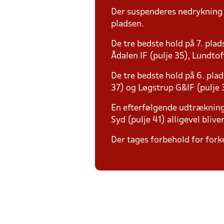
Der suspenderes nedrykning f
pladsen.
De tre bedste hold på 7. plad
Ådalen IF (pulje 35), Lundtoft
De tre bedste hold på 6. plad
37) og Løgstrup G&IF (pulje 
En efterfølgende udtrækning
Syd (pulje 41) alligevel blive
Der tages forbehold for forke