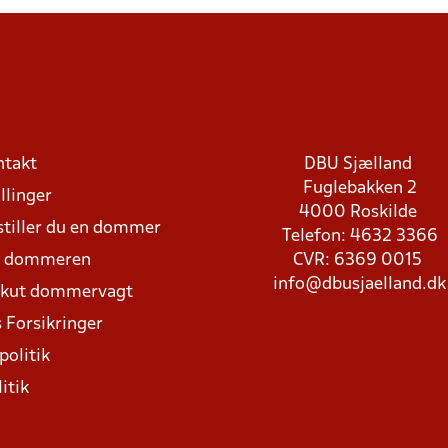
ntakt
DBU Sjælland
Fuglebakken 2
llinger
4000 Roskilde
stiller du en dommer
Telefon: 4632 3366
d dommeren
CVR: 6369 0015
info@dbusjaelland.dk
Akut dommervagt
 Forsikringer
politik
itik