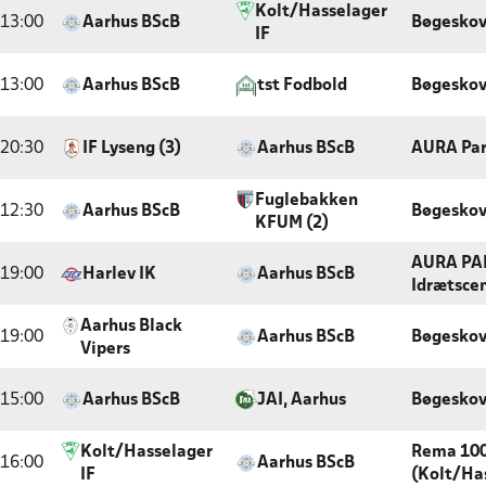
Kolt/Hasselager
13:00
Aarhus BScB
Bøgeskov
IF
13:00
Aarhus BScB
tst Fodbold
Bøgeskov
20:30
IF Lyseng (3)
Aarhus BScB
AURA Par
Fuglebakken
12:30
Aarhus BScB
Bøgeskov
KFUM (2)
AURA PAR
19:00
Harlev IK
Aarhus BScB
Idrætsce
Aarhus Black
19:00
Aarhus BScB
Bøgeskov
Vipers
15:00
Aarhus BScB
JAI, Aarhus
Bøgeskov
Kolt/Hasselager
Rema 100
16:00
Aarhus BScB
IF
(Kolt/Ha