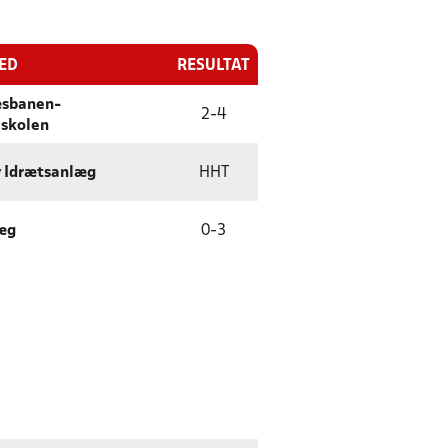
TED
RESULTAT
æsbanen-
2
-
4
jskolen
 Idrætsanlæg
HHT
læg
0
-
3