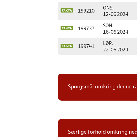
ONS.
199210
12-06 2024
SØN.
199737
16-06 2024
LØR.
199741
22-06 2024
Spørgsmål omkring denne ræk
Særlige forhold omkring nedr