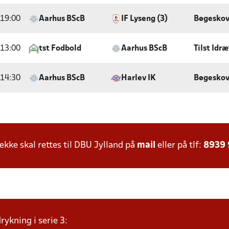
19:00
Aarhus BScB
IF Lyseng (3)
Bøgeskov
13:00
tst Fodbold
Aarhus BScB
Tilst Idr
14:30
Aarhus BScB
Harlev IK
Bøgeskov
ke skal rettes til DBU Jylland på
mail
eller på tlf:
8939
ykning i serie 3: