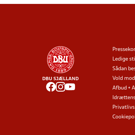
Presseko
Ledige sti
Sådan be
Vold mo
DBU SJÆLLAND
Afbud + 
Idrættens
Privatlivs
Cookiepol