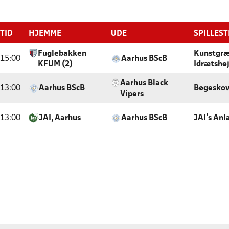
TID
HJEMME
UDE
SPILLES
Fuglebakken
Kunstgr
15:00
Aarhus BScB
KFUM (2)
Idrætshø
Aarhus Black
13:00
Aarhus BScB
Bøgeskov
Vipers
13:00
JAI, Aarhus
Aarhus BScB
JAI's An