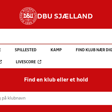
DBU SJÆLLAND
E
SPILLESTED
KAMP
FIND KLUB NÆR DI
LIVESCORE
Find en klub eller et hold