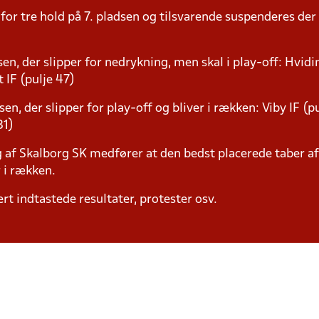
or tre hold på 7. pladsen og tilsvarende suspenderes der p
sen, der slipper for nedrykning, men skal i play-off: Hvidi
 IF (pulje 47)
sen, der slipper for play-off og bliver i rækken: Viby IF (p
31)
 af Skalborg SK medfører at den bedst placerede taber a
r i rækken.
rt indtastede resultater, protester osv.