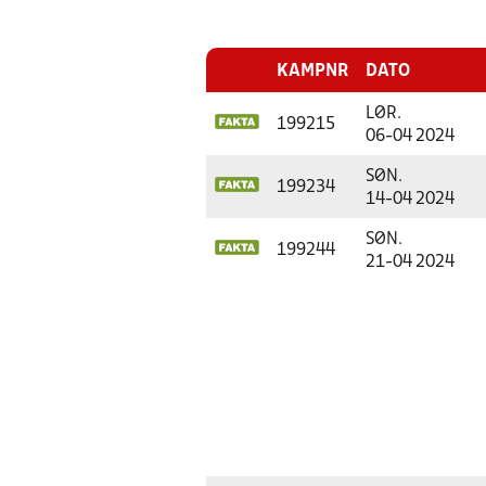
KAMPNR
DATO
LØR.
199215
06-04 2024
SØN.
199234
14-04 2024
SØN.
199244
21-04 2024