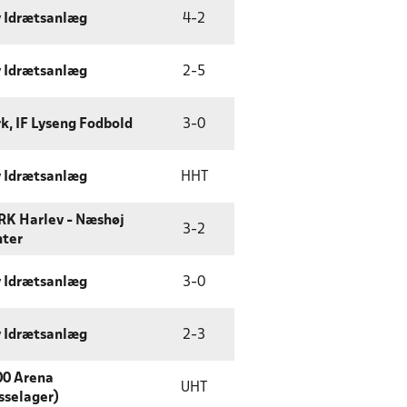
 Idrætsanlæg
4
-
2
 Idrætsanlæg
2
-
5
k, IF Lyseng Fodbold
3
-
0
 Idrætsanlæg
HHT
K Harlev - Næshøj
3
-
2
nter
 Idrætsanlæg
3
-
0
 Idrætsanlæg
2
-
3
0 Arena
UHT
sselager)