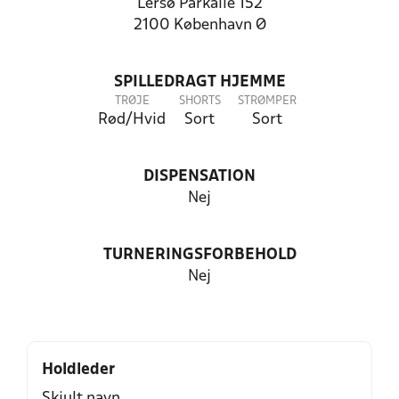
Lersø Parkallé 152
2100 København Ø
SPILLEDRAGT HJEMME
TRØJE
SHORTS
STRØMPER
Rød/Hvid
Sort
Sort
DISPENSATION
Nej
TURNERINGSFORBEHOLD
Nej
Holdleder
Skjult navn