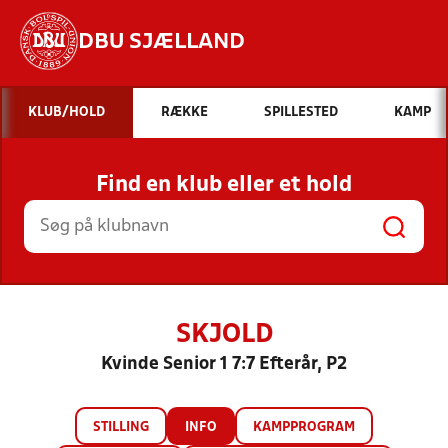
DBU SJÆLLAND
Hvad vil du søge efter?
KLUB/HOLD
RÆKKE
SPILLESTED
KAMP
INDHOLD OG NYHEDER
Find en klub eller et hold
STILLINGER, RESULTATER, KLUBBER OG
HOLD
SKJOLD
Kvinde Senior 1 7:7 Efterår, P2
STILLING
INFO
KAMPPROGRAM