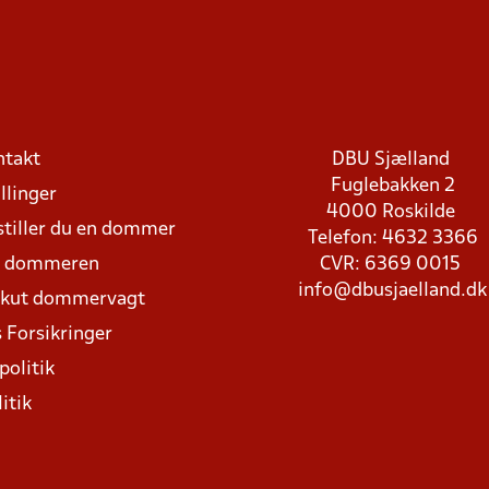
ntakt
DBU Sjælland
Fuglebakken 2
llinger
4000 Roskilde
stiller du en dommer
Telefon: 4632 3366
d dommeren
CVR: 6369 0015
info@dbusjaelland.dk
Akut dommervagt
 Forsikringer
politik
itik