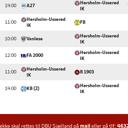
Hørsholm-Usserød
14:00
A27
IK
Hørsholm-Usserød
11:00
FB
IK
Hørsholm-Usserød
10:00
Vanløse
IK
Hørsholm-Usserød
12:00
FA 2000
IK
Hørsholm-Usserød
11:00
B 1903
IK
Hørsholm-Usserød
14:00
KB (2)
IK
ke skal rettes til DBU Sjælland på
mail
eller på tlf:
463