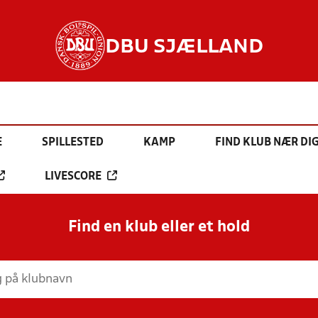
DBU SJÆLLAND
E
SPILLESTED
KAMP
FIND KLUB NÆR DI
LIVESCORE
Find en klub eller et hold