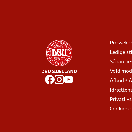
Presseko
Ledige sti
Sådan be
Vold mo
DBU SJÆLLAND
Afbud + 
Idrættens
Privatlivs
Cookiepol