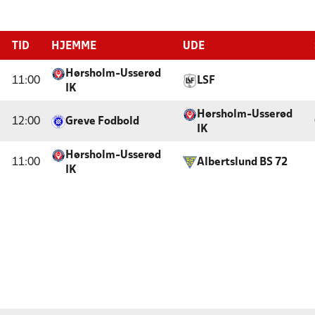
TID
HJEMME
UDE
Hørsholm-Usserød
11:00
LSF
IK
Hørsholm-Usserød
12:00
Greve Fodbold
IK
Hørsholm-Usserød
11:00
Albertslund BS 72
IK