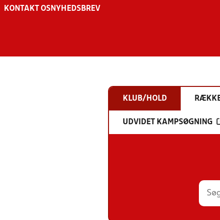
KONTAKT OS
NYHEDSBREV
KLUB/HOLD
RÆKK
UDVIDET KAMPSØGNING