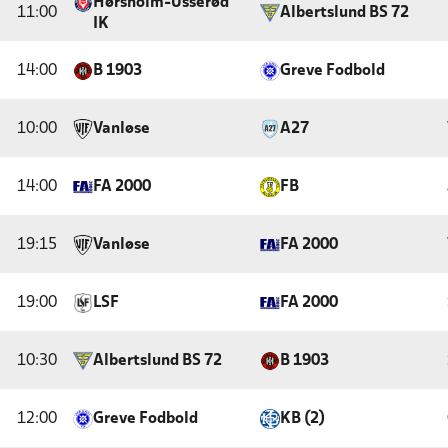
Hørsholm-Usserød
11:00
Albertslund BS 72
IK
14:00
B 1903
Greve Fodbold
10:00
Vanløse
A27
14:00
FA 2000
FB
19:15
Vanløse
FA 2000
19:00
LSF
FA 2000
10:30
Albertslund BS 72
B 1903
12:00
Greve Fodbold
KB (2)