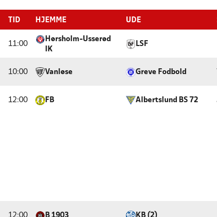
TID
HJEMME
UDE
Hørsholm-Usserød
11:00
LSF
IK
10:00
Vanløse
Greve Fodbold
12:00
FB
Albertslund BS 72
12:00
B 1903
KB (2)