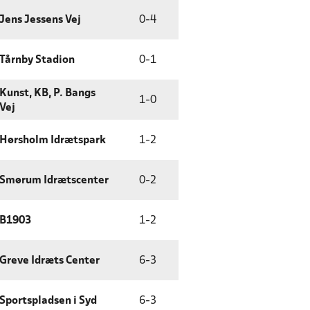
Jens Jessens Vej
0
-
4
Tårnby Stadion
0
-
1
Kunst, KB, P. Bangs
1
-
0
Vej
Hørsholm Idrætspark
1
-
2
Smørum Idrætscenter
0
-
2
B1903
1
-
2
Greve Idræts Center
6
-
3
Sportspladsen i Syd
6
-
3