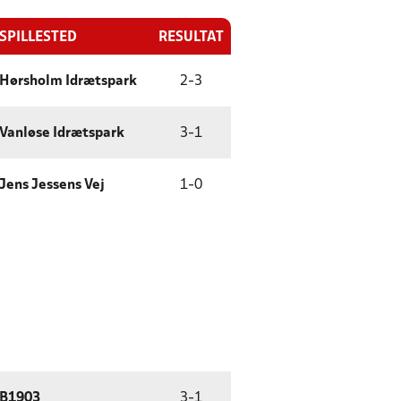
SPILLESTED
RESULTAT
Hørsholm Idrætspark
2
-
3
Vanløse Idrætspark
3
-
1
Jens Jessens Vej
1
-
0
B1903
3
-
1