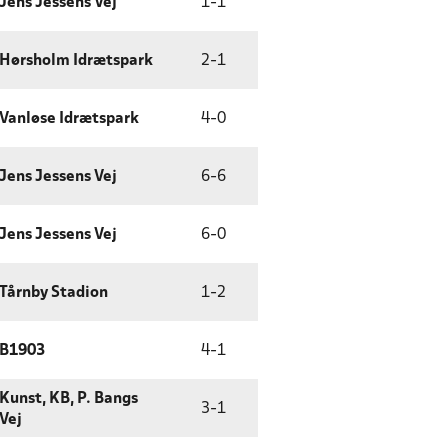
Jens Jessens Vej
1
-
1
Hørsholm Idrætspark
2
-
1
Vanløse Idrætspark
4
-
0
Jens Jessens Vej
6
-
6
Jens Jessens Vej
6
-
0
Tårnby Stadion
1
-
2
B1903
4
-
1
Kunst, KB, P. Bangs
3
-
1
Vej