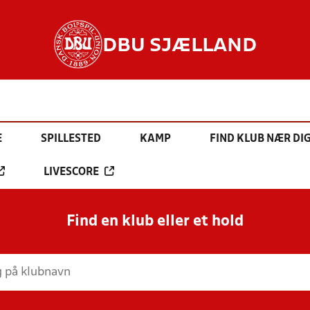
DBU SJÆLLAND
E
SPILLESTED
KAMP
FIND KLUB NÆR DI
LIVESCORE
Find en klub eller et hold