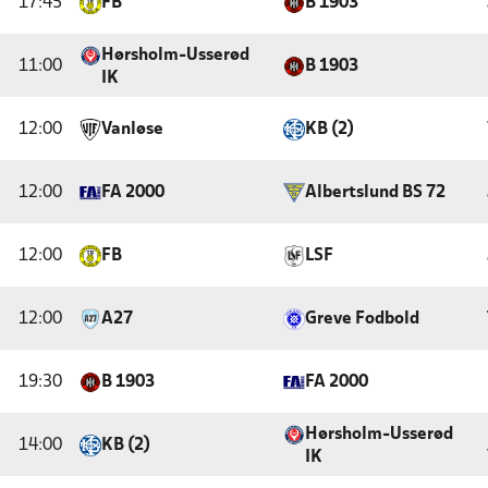
17:45
FB
B 1903
Hørsholm-Usserød
11:00
B 1903
IK
12:00
Vanløse
KB (2)
12:00
FA 2000
Albertslund BS 72
12:00
FB
LSF
12:00
A27
Greve Fodbold
19:30
B 1903
FA 2000
Hørsholm-Usserød
14:00
KB (2)
IK