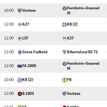
Hørsholm-Usserød
10:00
Vanløse
IK
12:00
A27
KB (2)
11:00
LSF
A27
12:00
Greve Fodbold
Albertslund BS 72
Hørsholm-Usserød
12:00
FA 2000
IK
10:00
KB (2)
FB
12:00
B 1903
Vanløse