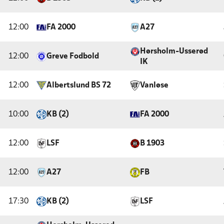
12:00
FA 2000
A27
Hørsholm-Usserød
12:00
Greve Fodbold
IK
12:00
Albertslund BS 72
Vanløse
10:00
KB (2)
FA 2000
12:00
LSF
B 1903
12:00
A27
FB
17:30
KB (2)
LSF