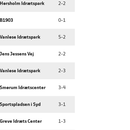
Hørsholm Idrætspark
2
-
2
B1903
0
-
1
Vanløse Idrætspark
5
-
2
Jens Jessens Vej
2
-
2
Vanløse Idrætspark
2
-
3
Smørum Idrætscenter
3
-
4
Sportspladsen i Syd
3
-
1
Greve Idræts Center
1
-
3