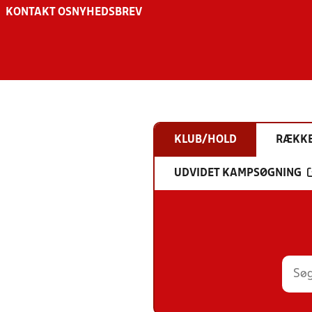
KONTAKT OS
NYHEDSBREV
KLUB/HOLD
RÆKK
UDVIDET KAMPSØGNING