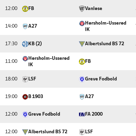
12:00
FB
Vanløse
Hørsholm-Usserød
14:00
A27
IK
17:30
KB (2)
Albertslund BS 72
Hørsholm-Usserød
11:00
FB
IK
18:00
LSF
Greve Fodbold
19:00
B 1903
A27
12:00
Greve Fodbold
FA 2000
12:00
Albertslund BS 72
LSF