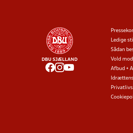
Presseko
Ledige sti
Sådan be
Vold mo
DBU SJÆLLAND
Afbud + 
Idrættens
Privatlivs
Cookiepol