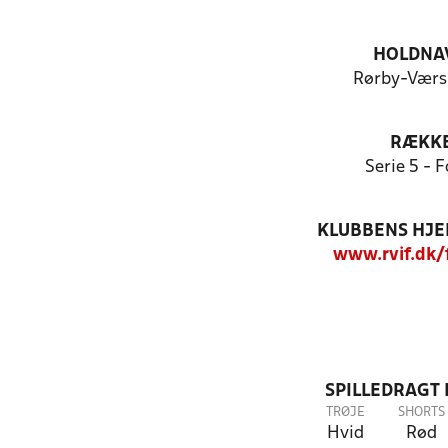
HOLDNA
Rørby-Værsl
RÆKK
Serie 5 - F
KLUBBENS HJ
www.rvif.dk/
SPILLEDRAGT
TRØJE
SHORTS
Hvid
Rød