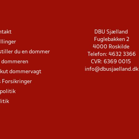
ntakt
DBU Sjælland
Fuglebakken 2
llinger
4000 Roskilde
stiller du en dommer
Telefon: 4632 3366
d dommeren
CVR: 6369 0015
info@dbusjaelland.dk
Akut dommervagt
 Forsikringer
politik
itik