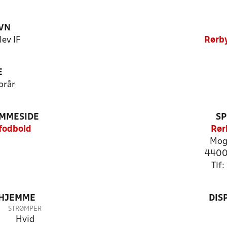
VN
ev IF
Rørby
E
orår
EMMESIDE
SP
fodbold
Rør
Mog
4400
Tlf
 HJEMME
DIS
STRØMPER
Hvid