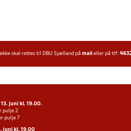
ke skal rettes til DBU Sjælland på
mail
eller på tlf:
463
13. juni kl. 19.00.
r pulje 2
r pulje 7
 juni kl. 19.00