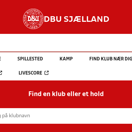
DBU SJÆLLAND
E
SPILLESTED
KAMP
FIND KLUB NÆR DI
LIVESCORE
Find en klub eller et hold