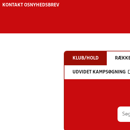
KONTAKT OS
NYHEDSBREV
KLUB/HOLD
RÆKK
UDVIDET KAMPSØGNING