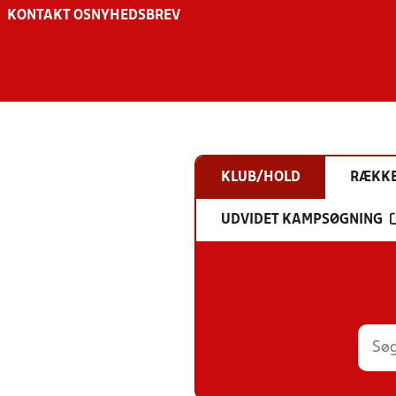
KONTAKT OS
NYHEDSBREV
KLUB/HOLD
RÆKK
UDVIDET KAMPSØGNING