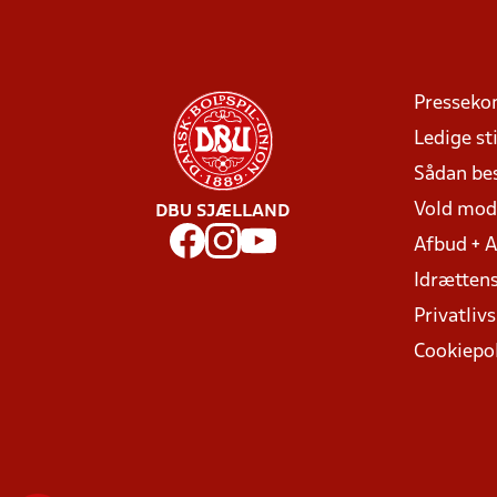
Presseko
Ledige sti
Sådan be
Vold mo
DBU SJÆLLAND
Afbud + 
Idrættens
Privatlivs
Cookiepol