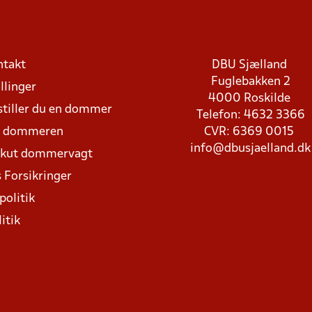
ntakt
DBU Sjælland
Fuglebakken 2
llinger
4000 Roskilde
stiller du en dommer
Telefon: 4632 3366
d dommeren
CVR: 6369 0015
info@dbusjaelland.dk
Akut dommervagt
 Forsikringer
politik
itik