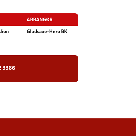
ARRANGØR
dion
Gladsaxe-Hero BK
2 3366