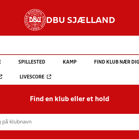
DBU SJÆLLAND
E
SPILLESTED
KAMP
FIND KLUB NÆR DI
LIVESCORE
Find en klub eller et hold