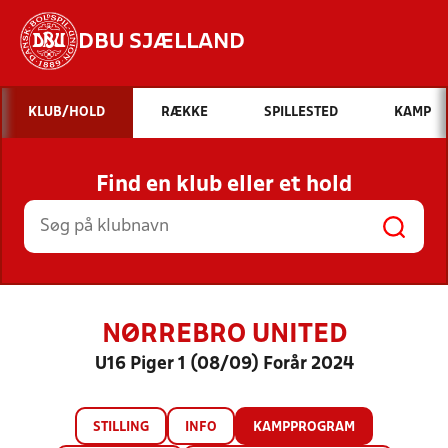
DBU SJÆLLAND
Hvad vil du søge efter?
KLUB/HOLD
RÆKKE
SPILLESTED
KAMP
INDHOLD OG NYHEDER
Find en klub eller et hold
STILLINGER, RESULTATER, KLUBBER OG
HOLD
NØRREBRO UNITED
U16 Piger 1 (08/09) Forår 2024
STILLING
INFO
KAMPPROGRAM