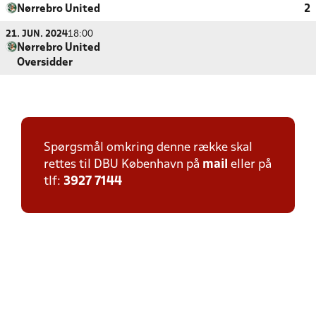
Nørrebro United
2
21. JUN. 2024
18:00
Nørrebro United
Oversidder
Spørgsmål omkring denne række skal
rettes til DBU København på
mail
eller på
tlf:
3927 7144