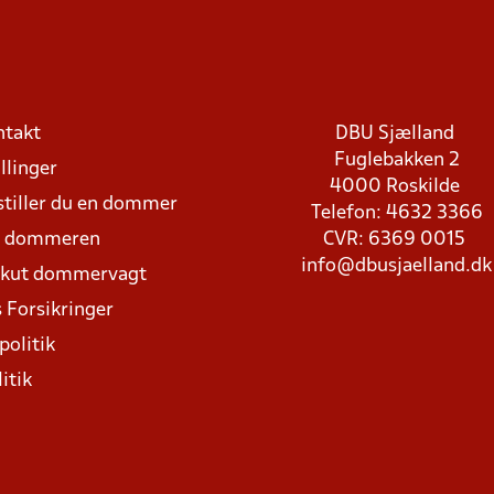
ntakt
DBU Sjælland
Fuglebakken 2
llinger
4000 Roskilde
stiller du en dommer
Telefon: 4632 3366
d dommeren
CVR: 6369 0015
info@dbusjaelland.dk
Akut dommervagt
 Forsikringer
politik
itik