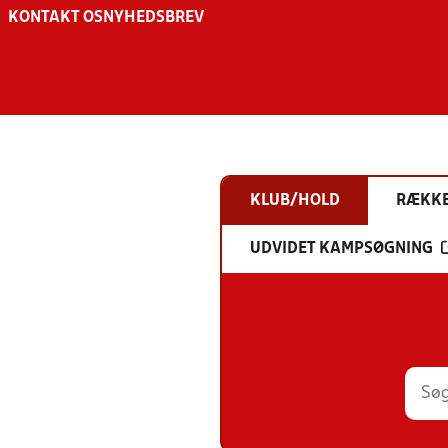
KONTAKT OS
NYHEDSBREV
KLUB/HOLD
RÆKK
UDVIDET KAMPSØGNING