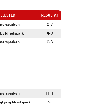
ILLESTED
RESULTAT
mersparken
0
-
7
lby Idrætspark
4
-
0
mersparken
0
-
3
mersparken
HHT
ngbjerg Idrætspark
2
-
1