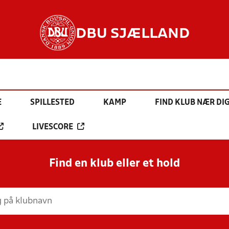
DBU SJÆLLAND
E
SPILLESTED
KAMP
FIND KLUB NÆR DI
LIVESCORE
Find en klub eller et hold