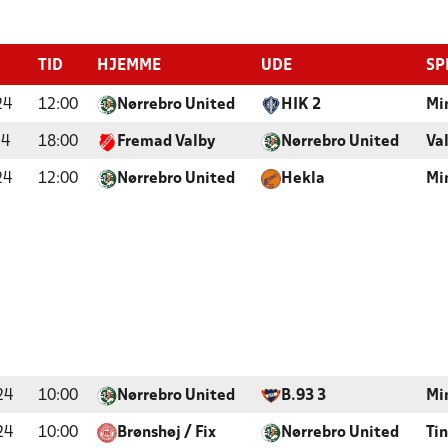
TID
HJEMME
UDE
SP
24
12:00
Nørrebro United
HIK 2
Mi
24
18:00
Fremad Valby
Nørrebro United
Va
24
12:00
Nørrebro United
Hekla
Mi
24
10:00
Nørrebro United
B.93 3
Mi
24
10:00
Brønshøj / Fix
Nørrebro United
Ti