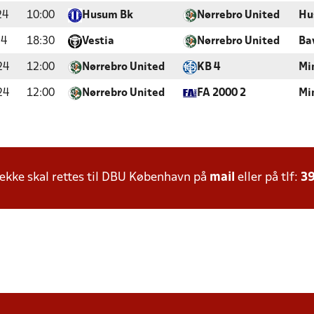
24
10:00
Husum Bk
Nørrebro United
Hu
24
18:30
Vestia
Nørrebro United
Ba
24
12:00
Nørrebro United
KB 4
Mi
24
12:00
Nørrebro United
FA 2000 2
Mi
kke skal rettes til DBU København på
mail
eller på tlf:
39