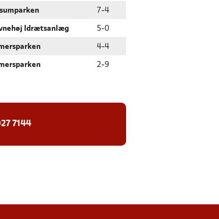
sumparken
7
-
4
vnehøj Idrætsanlæg
5
-
0
mersparken
4
-
4
mersparken
2
-
9
27 7144