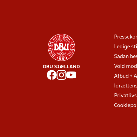
Presseko
Ledige sti
Sådan be
Vold mo
DBU SJÆLLAND
Afbud + 
Idrættens
Privatlivs
Cookiepol