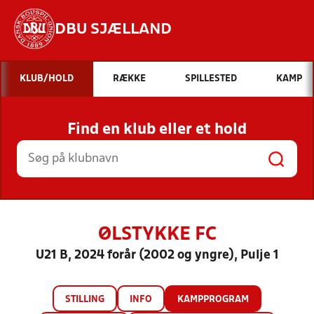
DBU SJÆLLAND
Hvad vil du søge efter?
KLUB/HOLD
RÆKKE
SPILLESTED
KAMP
INDHOLD OG NYHEDER
Find en klub eller et hold
STILLINGER, RESULTATER, KLUBBER OG
HOLD
ØLSTYKKE FC
U21 B, 2024 forår (2002 og yngre), Pulje 1
STILLING
INFO
KAMPPROGRAM