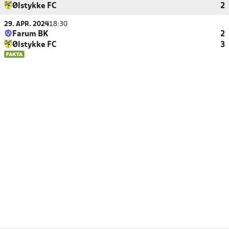
Ølstykke FC
2
29. APR. 2024
18:30
Farum BK
2
Ølstykke FC
3