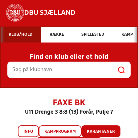
DBU SJÆLLAND
Hvad vil du søge efter?
KLUB/HOLD
RÆKKE
SPILLESTED
KAMP
INDHOLD OG NYHEDER
Find en klub eller et hold
STILLINGER, RESULTATER, KLUBBER OG
HOLD
FAXE BK
U11 Drenge 3 8:8 (13) Forår, Pulje 7
INFO
KAMPPROGRAM
KARANTÆNER