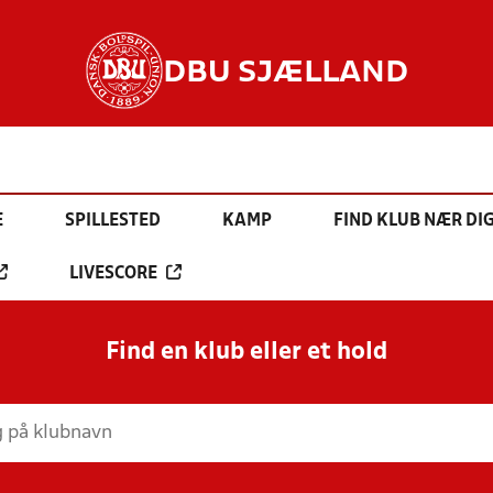
DBU SJÆLLAND
E
SPILLESTED
KAMP
FIND KLUB NÆR DI
LIVESCORE
Find en klub eller et hold