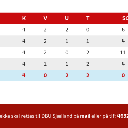
K
V
U
T
S
4
2
2
0
6
4
2
1
1
4
4
2
0
2
11
4
1
1
2
4
4
0
2
2
0
ke skal rettes til DBU Sjælland på
mail
eller på tlf:
463