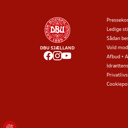
Presseko
Ledige sti
Sådan be
Vold mo
DBU SJÆLLAND
Afbud + 
Idrættens
Privatlivs
Cookiepol