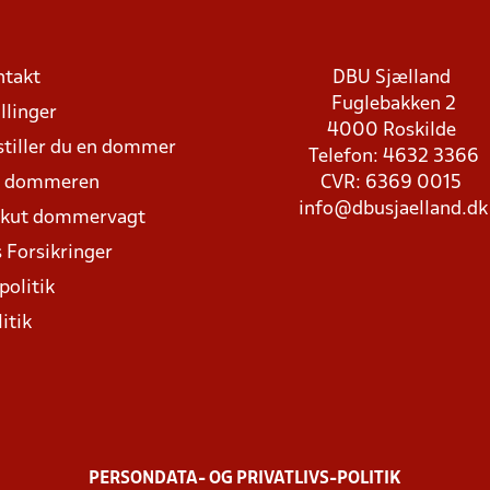
ntakt
DBU Sjælland
Fuglebakken 2
llinger
4000 Roskilde
stiller du en dommer
Telefon: 4632 3366
d dommeren
CVR: 6369 0015
info@dbusjaelland.dk
Akut dommervagt
 Forsikringer
politik
itik
PERSONDATA- OG PRIVATLIVS-POLITIK