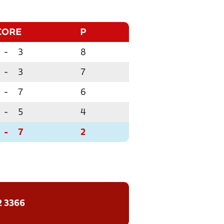
CORE
P
-
3
8
-
3
7
-
7
6
-
5
4
-
7
2
2 3366