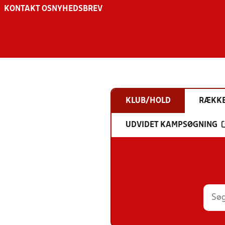
KONTAKT OS
NYHEDSBREV
KLUB/HOLD
RÆKK
UDVIDET KAMPSØGNING