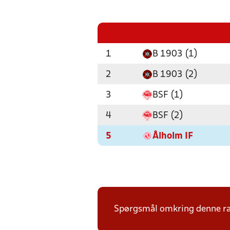
1
B 1903 (1)
2
B 1903 (2)
3
BSF (1)
4
BSF (2)
5
Ålholm IF
Spørgsmål omkring denne ræk