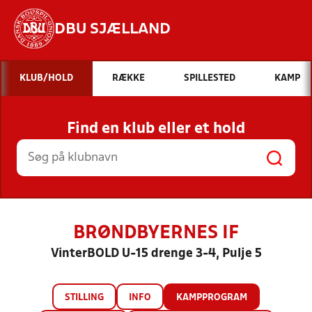
DBU SJÆLLAND
Hvad vil du søge efter?
KLUB/HOLD
RÆKKE
SPILLESTED
KAMP
INDHOLD OG NYHEDER
Find en klub eller et hold
STILLINGER, RESULTATER, KLUBBER OG
HOLD
BRØNDBYERNES IF
VinterBOLD U-15 drenge 3-4, Pulje 5
STILLING
INFO
KAMPPROGRAM