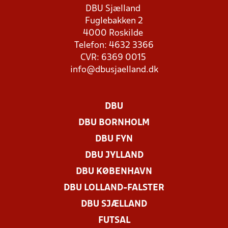
DBU Sjælland
Fuglebakken 2
4000 Roskilde
Telefon: 4632 3366
CVR: 6369 0015
info@dbusjaelland.dk
DBU
DBU BORNHOLM
DBU FYN
DBU JYLLAND
DBU KØBENHAVN
DBU LOLLAND-FALSTER
DBU SJÆLLAND
FUTSAL