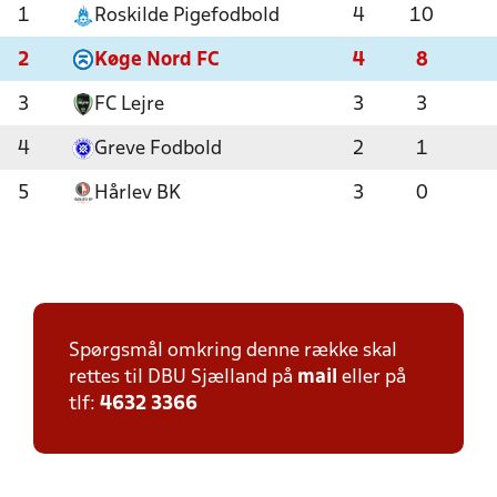
1
Roskilde Pigefodbold
4
10
2
Køge Nord FC
4
8
3
FC Lejre
3
3
4
Greve Fodbold
2
1
5
Hårlev BK
3
0
Spørgsmål omkring denne række skal
rettes til DBU Sjælland på
mail
eller på
tlf:
4632 3366