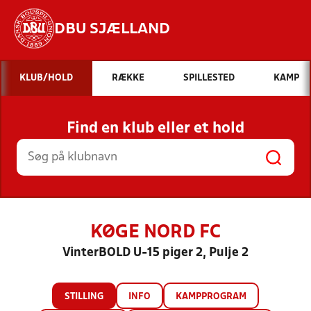
DBU SJÆLLAND
Hvad vil du søge efter?
KLUB/HOLD
RÆKKE
SPILLESTED
KAMP
INDHOLD OG NYHEDER
Find en klub eller et hold
STILLINGER, RESULTATER, KLUBBER OG
HOLD
KØGE NORD FC
VinterBOLD U-15 piger 2, Pulje 2
STILLING
INFO
KAMPPROGRAM