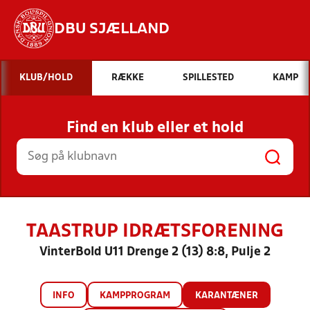
DBU SJÆLLAND
Hvad vil du søge efter?
KLUB/HOLD
RÆKKE
SPILLESTED
KAMP
INDHOLD OG NYHEDER
Find en klub eller et hold
STILLINGER, RESULTATER, KLUBBER OG
HOLD
TAASTRUP IDRÆTSFORENING
VinterBold U11 Drenge 2 (13) 8:8, Pulje 2
INFO
KAMPPROGRAM
KARANTÆNER