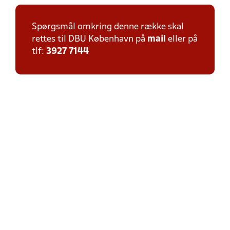
Spørgsmål omkring denne række skal
rettes til DBU København på
mail
eller på
tlf:
3927 7144