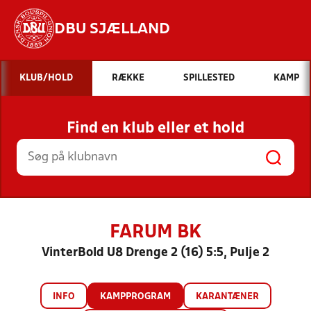
DBU SJÆLLAND
Hvad vil du søge efter?
KLUB/HOLD
RÆKKE
SPILLESTED
KAMP
INDHOLD OG NYHEDER
Find en klub eller et hold
STILLINGER, RESULTATER, KLUBBER OG
HOLD
FARUM BK
VinterBold U8 Drenge 2 (16) 5:5, Pulje 2
INFO
KAMPPROGRAM
KARANTÆNER