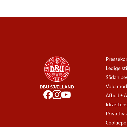
Presseko
Ledige sti
Sådan be
Vold mo
DBU SJÆLLAND
Afbud + 
Idrættens
Privatlivs
Cookiepol