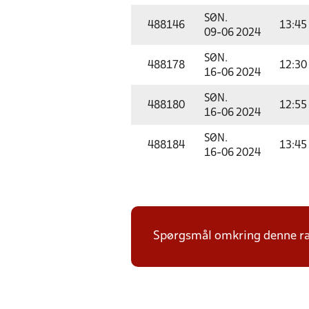
SØN.
488146
13:45
09-06 2024
SØN.
488178
12:30
16-06 2024
SØN.
488180
12:55
16-06 2024
SØN.
488184
13:45
16-06 2024
Spørgsmål omkring denne ræ