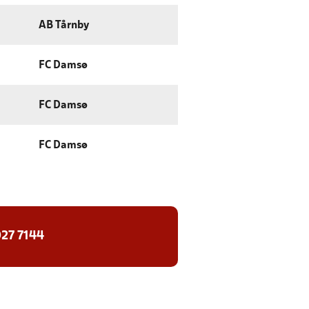
AB Tårnby
FC Damsø
FC Damsø
FC Damsø
27 7144