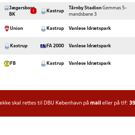
Jægersborg
Tårnby Stadion
Gemmas 5-
!
Kastrup
BK
mandsbane 3
Union
Kastrup
Vanløse Idrætspark
Kastrup
FA 2000
Vanløse Idrætspark
FB
Kastrup
Vanløse Idrætspark
kke skal rettes til DBU København på
mail
eller på tlf:
39