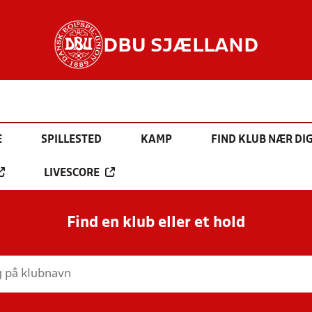
DBU SJÆLLAND
E
SPILLESTED
KAMP
FIND KLUB NÆR DI
LIVESCORE
Find en klub eller et hold