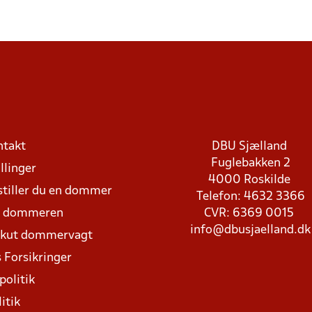
ntakt
DBU Sjælland
Fuglebakken 2
llinger
4000 Roskilde
stiller du en dommer
Telefon: 4632 3366
d dommeren
CVR: 6369 0015
info@dbusjaelland.dk
Akut dommervagt
 Forsikringer
politik
itik