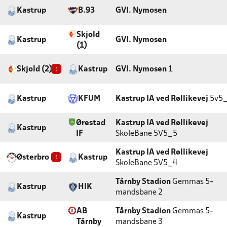
Kastrup
B.93
GVI. Nymosen
Skjold
Kastrup
GVI. Nymosen
(1)
Skjold (2)
!
Kastrup
GVI. Nymosen
1
Kastrup
KFUM
Kastrup IA ved Røllikevej
5v5
Ørestad
Kastrup IA ved Røllikevej
Kastrup
IF
SkoleBane 5V5_5
Kastrup IA ved Røllikevej
Østerbro IF
!
Kastrup
SkoleBane 5V5_4
Tårnby Stadion
Gemmas 5-
Kastrup
HIK
mandsbane 2
AB
Tårnby Stadion
Gemmas 5-
Kastrup
Tårnby
mandsbane 3