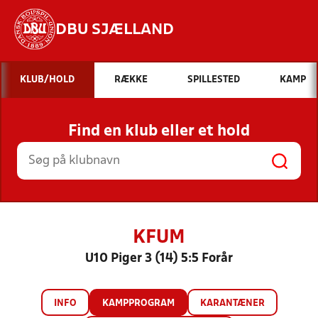
DBU SJÆLLAND
Hvad vil du søge efter?
KLUB/HOLD
RÆKKE
SPILLESTED
KAMP
INDHOLD OG NYHEDER
Find en klub eller et hold
STILLINGER, RESULTATER, KLUBBER OG
HOLD
KFUM
U10 Piger 3 (14) 5:5 Forår
INFO
KAMPPROGRAM
KARANTÆNER