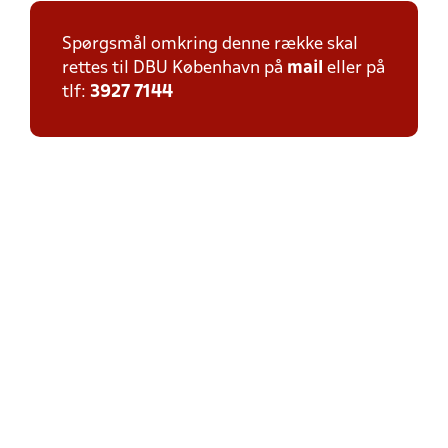
Spørgsmål omkring denne række skal
rettes til DBU København på
mail
eller på
tlf:
3927 7144