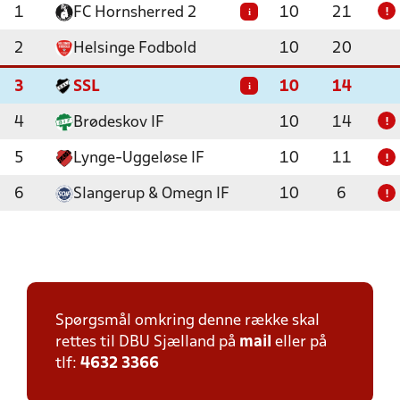
1
FC Hornsherred 2
10
21
i
!
2
Helsinge Fodbold
10
20
3
SSL
10
14
i
4
Brødeskov IF
10
14
!
5
Lynge-Uggeløse IF
10
11
!
6
Slangerup & Omegn IF
10
6
!
Spørgsmål omkring denne række skal
rettes til DBU Sjælland på
mail
eller på
tlf:
4632 3366