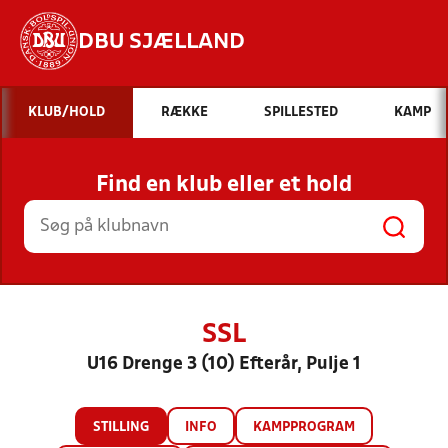
DBU SJÆLLAND
Hvad vil du søge efter?
KLUB/HOLD
RÆKKE
SPILLESTED
KAMP
INDHOLD OG NYHEDER
Find en klub eller et hold
STILLINGER, RESULTATER, KLUBBER OG
HOLD
SSL
U16 Drenge 3 (10) Efterår, Pulje 1
STILLING
INFO
KAMPPROGRAM