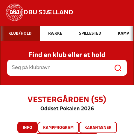
DBU SJÆLLAND
Hvad vil du søge efter?
KLUB/HOLD
RÆKKE
SPILLESTED
KAMP
INDHOLD OG NYHEDER
Find en klub eller et hold
STILLINGER, RESULTATER, KLUBBER OG
HOLD
VESTERGÅRDEN (S5)
Oddset Pokalen 2026
INFO
KAMPPROGRAM
KARANTÆNER