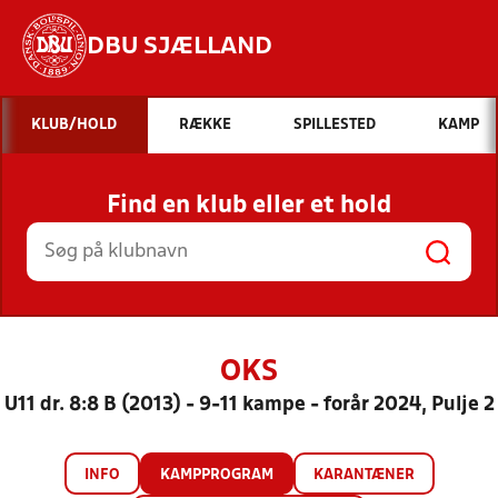
DBU SJÆLLAND
Hvad vil du søge efter?
KLUB/HOLD
RÆKKE
SPILLESTED
KAMP
INDHOLD OG NYHEDER
Find en klub eller et hold
STILLINGER, RESULTATER, KLUBBER OG
HOLD
OKS
U11 dr. 8:8 B (2013) - 9-11 kampe - forår 2024, Pulje 2
INFO
KAMPPROGRAM
KARANTÆNER