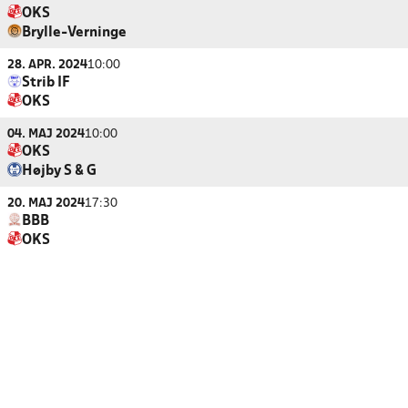
OKS
Brylle-Verninge
28. APR. 2024
10:00
Strib IF
OKS
04. MAJ 2024
10:00
OKS
Højby S & G
20. MAJ 2024
17:30
BBB
OKS