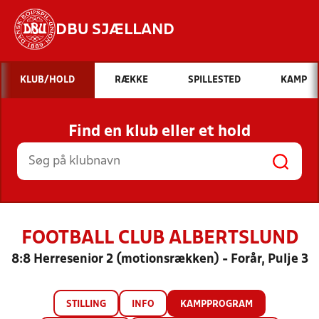
DBU SJÆLLAND
Hvad vil du søge efter?
KLUB/HOLD
RÆKKE
SPILLESTED
KAMP
INDHOLD OG NYHEDER
Find en klub eller et hold
STILLINGER, RESULTATER, KLUBBER OG
HOLD
FOOTBALL CLUB ALBERTSLUND
8:8 Herresenior 2 (motionsrækken) - Forår, Pulje 3
STILLING
INFO
KAMPPROGRAM