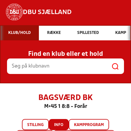
DBU SJÆLLAND
Hvad vil du søge efter?
KLUB/HOLD
RÆKKE
SPILLESTED
KAMP
INDHOLD OG NYHEDER
Find en klub eller et hold
STILLINGER, RESULTATER, KLUBBER OG
HOLD
BAGSVÆRD BK
M+45 1 8:8 - Forår
STILLING
INFO
KAMPPROGRAM