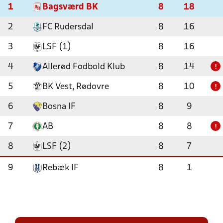
1
Bagsværd BK
8
18
2
FC Rudersdal
8
16
3
LSF (1)
8
16
4
Allerød Fodbold Klub
8
14
!
5
BK Vest, Rødovre
8
10
!
6
Bosna IF
8
9
7
AB
8
8
!
8
LSF (2)
8
7
9
Rebæk IF
8
1