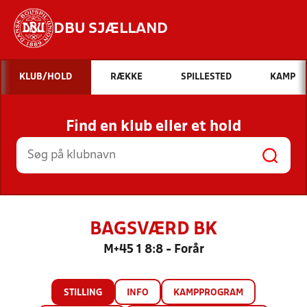
DBU SJÆLLAND
Hvad vil du søge efter?
KLUB/HOLD
RÆKKE
SPILLESTED
KAMP
INDHOLD OG NYHEDER
Find en klub eller et hold
STILLINGER, RESULTATER, KLUBBER OG
HOLD
BAGSVÆRD BK
M+45 1 8:8 - Forår
STILLING
INFO
KAMPPROGRAM