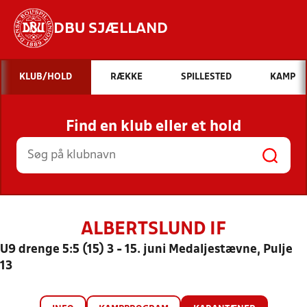
DBU SJÆLLAND
Hvad vil du søge efter?
KLUB/HOLD
RÆKKE
SPILLESTED
KAMP
INDHOLD OG NYHEDER
Find en klub eller et hold
STILLINGER, RESULTATER, KLUBBER OG
HOLD
ALBERTSLUND IF
U9 drenge 5:5 (15) 3 - 15. juni Medaljestævne, Pulje
13