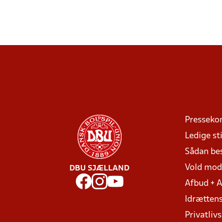
Presseko
Ledige sti
Sådan be
Vold mo
DBU SJÆLLAND
Afbud + 
Idrættens
Privatlivs