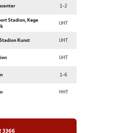
scenter
1
-
2
port Stadion, Køge
UHT
rk
Stadion Kunst
UHT
ion
UHT
en
1
-
6
en
HHT
2 3366