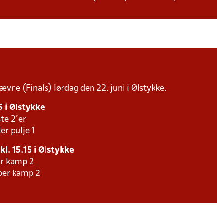
tævne (Finals) lørdag den 22. juni i Ølstykke.
5 i Ølstykke
te 2´er
er pulje 1
kl. 15.15 i Ølstykke
er kamp 2
aber kamp 2