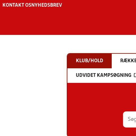
KONTAKT OS
NYHEDSBREV
KLUB/HOLD
RÆKK
UDVIDET KAMPSØGNING