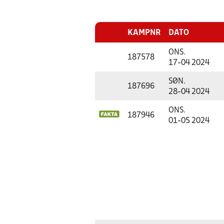
KAMPNR
DATO
ONS.
187578
17-04 2024
SØN.
187696
28-04 2024
ONS.
187946
01-05 2024