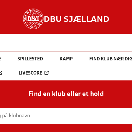
DBU SJÆLLAND
E
SPILLESTED
KAMP
FIND KLUB NÆR DI
LIVESCORE
Find en klub eller et hold