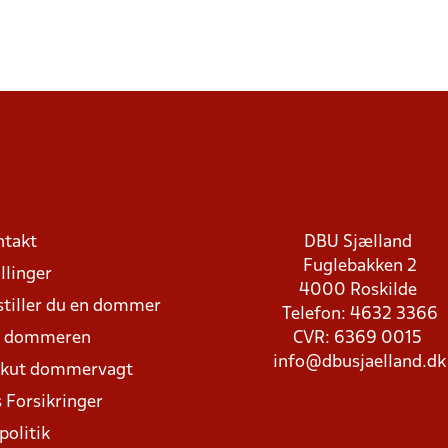
ntakt
DBU Sjælland
Fuglebakken 2
llinger
4000 Roskilde
stiller du en dommer
Telefon: 4632 3366
d dommeren
CVR: 6369 0015
info@dbusjaelland.dk
Akut dommervagt
 Forsikringer
politik