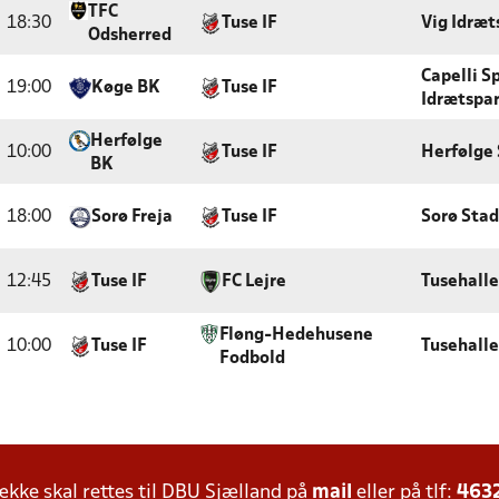
TFC
18:30
Tuse IF
Vig Idræt
Odsherred
Capelli S
19:00
Køge BK
Tuse IF
Idrætspa
Herfølge
10:00
Tuse IF
Herfølge 
BK
18:00
Sorø Freja
Tuse IF
Sorø Stad
12:45
Tuse IF
FC Lejre
Tusehall
Fløng-Hedehusene
10:00
Tuse IF
Tusehall
Fodbold
ke skal rettes til DBU Sjælland på
mail
eller på tlf:
463