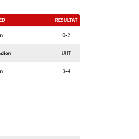
ED
RESULTAT
en
0
-
2
adion
UHT
en
3
-
4