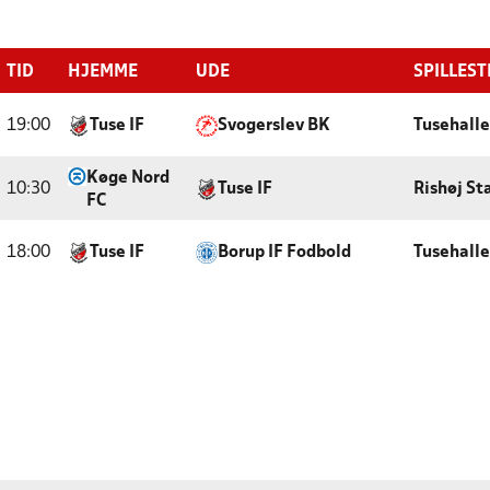
TID
HJEMME
UDE
SPILLEST
19:00
Tuse IF
Svogerslev BK
Tusehall
Køge Nord
10:30
Tuse IF
Rishøj St
FC
18:00
Tuse IF
Borup IF Fodbold
Tusehall