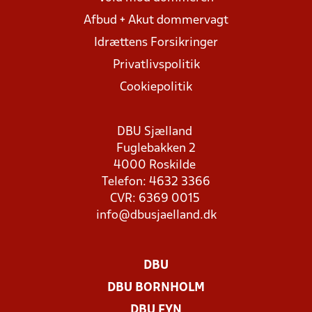
Afbud + Akut dommervagt
Idrættens Forsikringer
Privatlivspolitik
Cookiepolitik
DBU Sjælland
Fuglebakken 2
4000 Roskilde
Telefon: 4632 3366
CVR: 6369 0015
info@dbusjaelland.dk
DBU
DBU BORNHOLM
DBU FYN