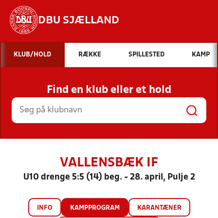
DBU SJÆLLAND
Hvad vil du søge efter?
KLUB/HOLD
RÆKKE
SPILLESTED
KAMP
INDHOLD OG NYHEDER
Find en klub eller et hold
STILLINGER, RESULTATER, KLUBBER OG
HOLD
VALLENSBÆK IF
U10 drenge 5:5 (14) beg. - 28. april, Pulje 2
INFO
KAMPPROGRAM
KARANTÆNER