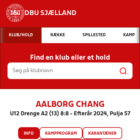
DBU SJÆLLAND
Hvad vil du søge efter?
KLUB/HOLD
RÆKKE
SPILLESTED
KAMP
INDHOLD OG NYHEDER
Find en klub eller et hold
STILLINGER, RESULTATER, KLUBBER OG
HOLD
AALBORG CHANG
U12 Drenge A2 (13) 8:8 - Efterår 2024, Pulje 57
INFO
KAMPPROGRAM
KARANTÆNER