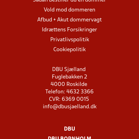
Sådan bestiller du en dommer
Vold mod dommeren
Afbud + Akut dommervagt
Idrættens Forsikringer
Privatlivspolitik
Cookiepolitik
DBU Sjælland
Fuglebakken 2
4000 Roskilde
Telefon: 4632 3366
CVR: 6369 0015
info@dbusjaelland.dk
DBU