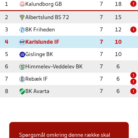
1
Kalundborg GB
7
18
!
2
Albertslund BS 72
7
15
3
BK Friheden
7
12
!
4
Karlslunde IF
7
10
5
Gislinge BK
7
10
6
Himmelev-Veddelev BK
7
6
!
7
Rebæk IF
7
6
!
8
BK Avarta
7
6
!
Spørgsmål omkring denne række skal