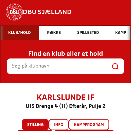
DBU SJÆLLAND
Hvad vil du søge efter?
KLUB/HOLD
RÆKKE
SPILLESTED
KAMP
INDHOLD OG NYHEDER
Find en klub eller et hold
STILLINGER, RESULTATER, KLUBBER OG
HOLD
KARLSLUNDE IF
U15 Drenge 4 (11) Efterår, Pulje 2
STILLING
INFO
KAMPPROGRAM