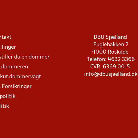
ntakt
DBU Sjælland
Fuglebakken 2
llinger
4000 Roskilde
stiller du en dommer
Telefon: 4632 3366
d dommeren
CVR: 6369 0015
info@dbusjaelland.dk
Akut dommervagt
 Forsikringer
politik
itik