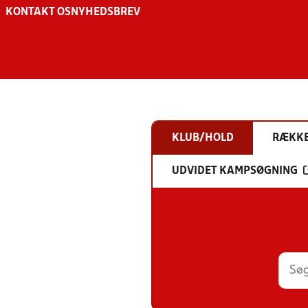
KONTAKT OS
NYHEDSBREV
KLUB/HOLD
RÆKK
UDVIDET KAMPSØGNING