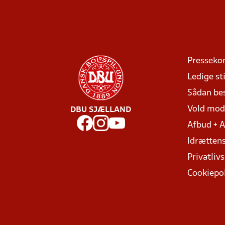
Presseko
Ledige sti
Sådan be
Vold mo
DBU SJÆLLAND
Afbud + 
Idrættens
Privatlivs
Cookiepol