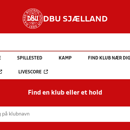
DBU SJÆLLAND
E
SPILLESTED
KAMP
FIND KLUB NÆR DI
LIVESCORE
Find en klub eller et hold