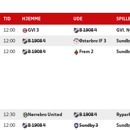
TID
HJEMME
UDE
SPILL
12:00
GVI 3
B 1908 4
GVI. 
12:00
B 1908 4
Østerbro IF 3
Sundb
12:00
B 1908 4
Frem 2
Sundb
12:30
Nørrebro United
B 1908 4
Rypar
12:00
B 1908 4
Sundby 3
Sundb